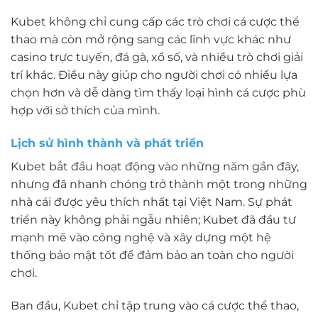
Kubet không chỉ cung cấp các trò chơi cá cược thể
thao mà còn mở rộng sang các lĩnh vực khác như
casino trực tuyến, đá gà, xổ số, và nhiều trò chơi giải
trí khác. Điều này giúp cho người chơi có nhiều lựa
chọn hơn và dễ dàng tìm thấy loại hình cá cược phù
hợp với sở thích của mình.
Lịch sử hình thành và phát triển
Kubet bắt đầu hoạt động vào những năm gần đây,
nhưng đã nhanh chóng trở thành một trong những
nhà cái được yêu thích nhất tại Việt Nam. Sự phát
triển này không phải ngẫu nhiên; Kubet đã đầu tư
mạnh mẽ vào công nghệ và xây dựng một hệ
thống bảo mật tốt để đảm bảo an toàn cho người
chơi.
Ban đầu, Kubet chỉ tập trung vào cá cược thể thao,