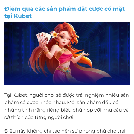
Điểm qua các sản phẩm đặt cược có mặt
tại Kubet
Tại Kubet, người chơi sẽ được trải nghiệm nhiều sản
phẩm cá cược khác nhau. Mỗi sản phẩm đều có
những tính năng riêng biệt, phù hợp với nhu cầu và
sở thích của từng người chơi.
Điều này không chỉ tạo nên sự phong phú cho trải