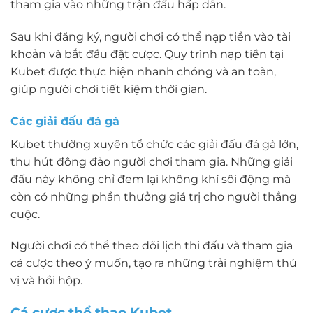
tham gia vào những trận đấu hấp dẫn.
Sau khi đăng ký, người chơi có thể nạp tiền vào tài
khoản và bắt đầu đặt cược. Quy trình nạp tiền tại
Kubet được thực hiện nhanh chóng và an toàn,
giúp người chơi tiết kiệm thời gian.
Các giải đấu đá gà
Kubet thường xuyên tổ chức các giải đấu đá gà lớn,
thu hút đông đảo người chơi tham gia. Những giải
đấu này không chỉ đem lại không khí sôi động mà
còn có những phần thưởng giá trị cho người thắng
cuộc.
Người chơi có thể theo dõi lịch thi đấu và tham gia
cá cược theo ý muốn, tạo ra những trải nghiệm thú
vị và hồi hộp.
Cá cược thể thao Kubet