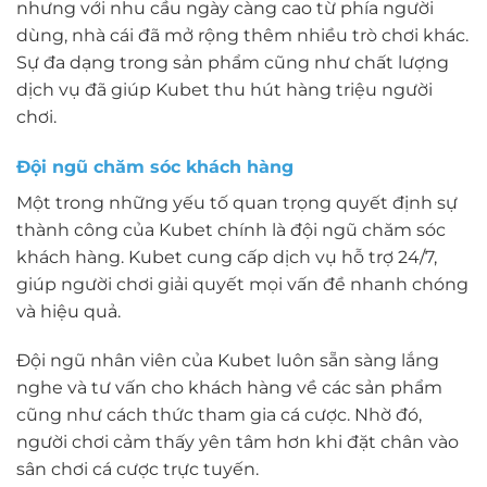
nhưng với nhu cầu ngày càng cao từ phía người
dùng, nhà cái đã mở rộng thêm nhiều trò chơi khác.
Sự đa dạng trong sản phẩm cũng như chất lượng
dịch vụ đã giúp Kubet thu hút hàng triệu người
chơi.
Đội ngũ chăm sóc khách hàng
Một trong những yếu tố quan trọng quyết định sự
thành công của Kubet chính là đội ngũ chăm sóc
khách hàng. Kubet cung cấp dịch vụ hỗ trợ 24/7,
giúp người chơi giải quyết mọi vấn đề nhanh chóng
và hiệu quả.
Đội ngũ nhân viên của Kubet luôn sẵn sàng lắng
nghe và tư vấn cho khách hàng về các sản phẩm
cũng như cách thức tham gia cá cược. Nhờ đó,
người chơi cảm thấy yên tâm hơn khi đặt chân vào
sân chơi cá cược trực tuyến.