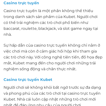
Casino trực tuyến
Casino trực tuyến là một phần không thể thiếu
trong danh sách sản phẩm của Kubet. Người chơi
có thể trải nghiệm các trò chơi phổ biến như
baccarat, roulette, blackjack, và slot game ngay tại
nhà.
Sự hấp dẫn của casino trực tuyến không chỉ nằm ở
việc chơi mà còn ở cảm giác hồi hộp khi tham gia
các trò chơi này. Với công nghệ tiên tiến, đồ họa đẹp
mắt, Kubet mang đến cho người chơi những trải
nghiệm sống động và chân thực nhất.
Casino trực tuyến Kubet
Người chơi sẽ không khỏi bất ngờ trước sự đa dạng
và phong phú của các trò chơi tại casino trực tuyến
Kubet. Nhà cái luôn cập nhật những trò chơi mới
nhất để đáp ứng nhu cầu của người chơi.