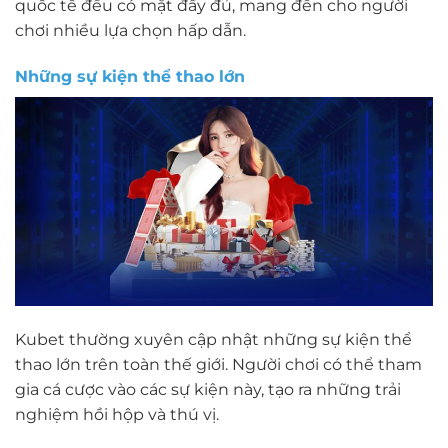
quốc tế đều có mặt đầy đủ, mang đến cho người
chơi nhiều lựa chọn hấp dẫn.
Những sự kiện thể thao lớn
Kubet thường xuyên cập nhật những sự kiện thể
thao lớn trên toàn thế giới. Người chơi có thể tham
gia cá cược vào các sự kiện này, tạo ra những trải
nghiệm hồi hộp và thú vị.