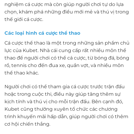
nghiệm cá cược mà còn giúp người chơi tự do lựa
chọn, khám phá những điều mới mẻ và thú vị trong
thế giới cá cược.
Các loại hình cá cược thể thao
Cá cược thể thao là một trong những sản phẩm chủ
lực của Kubet. Nhà cái cung cấp rất nhiều môn thể
thao để người chơi có thể cá cược, từ bóng đá, bóng
rổ, tennis cho đến đua xe, quần vợt, và nhiều môn
thể thao khác.
Người chơi có thể tham gia cá cược trước trận đấu
hoặc trong cuộc thi, điều này giúp tăng thêm sự
kịch tính và thú vị cho mỗi trận đấu. Bên cạnh đó,
Kubet cũng thường xuyên tổ chức các chương
trình khuyến mãi hấp dẫn, giúp người chơi có thêm
cơ hội chiến thắng.