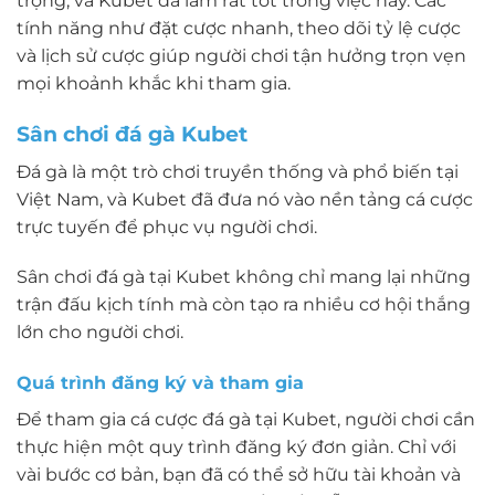
trọng, và Kubet đã làm rất tốt trong việc này. Các
tính năng như đặt cược nhanh, theo dõi tỷ lệ cược
và lịch sử cược giúp người chơi tận hưởng trọn vẹn
mọi khoảnh khắc khi tham gia.
Sân chơi đá gà Kubet
Đá gà là một trò chơi truyền thống và phổ biến tại
Việt Nam, và Kubet đã đưa nó vào nền tảng cá cược
trực tuyến để phục vụ người chơi.
Sân chơi đá gà tại Kubet không chỉ mang lại những
trận đấu kịch tính mà còn tạo ra nhiều cơ hội thắng
lớn cho người chơi.
Quá trình đăng ký và tham gia
Để tham gia cá cược đá gà tại Kubet, người chơi cần
thực hiện một quy trình đăng ký đơn giản. Chỉ với
vài bước cơ bản, bạn đã có thể sở hữu tài khoản và